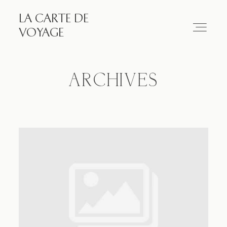
LA CARTE DE
LA CARTE DE VOYAGE
VOYAGE
Travel
ARCHIVES
Paris
Essay
Diary
Works