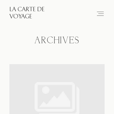
LA CARTE DE
LA CARTE DE VOYAGE
VOYAGE
Travel
ARCHIVES
Paris
Essay
Diary
Works