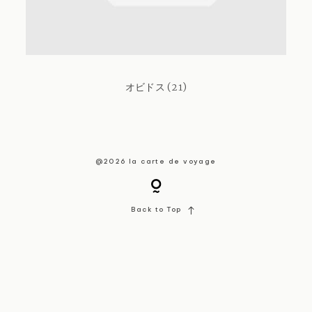
About / Contact
オビドス (21)
@2026 la carte de voyage
Back to Top