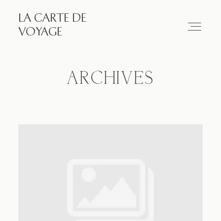
LA CARTE DE
LA CARTE DE VOYAGE
VOYAGE
Travel
ARCHIVES
Paris
Essay
Diary
Works