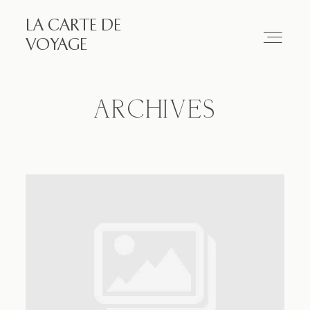
LA CARTE DE
LA CARTE DE VOYAGE
VOYAGE
Travel
ARCHIVES
Paris
Essay
Diary
Works