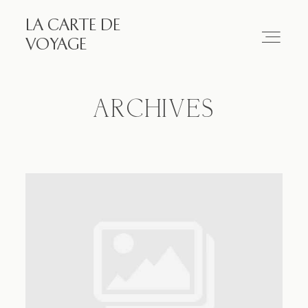
LA CARTE DE
LA CARTE DE VOYAGE
VOYAGE
Travel
ARCHIVES
Paris
Essay
Diary
Works