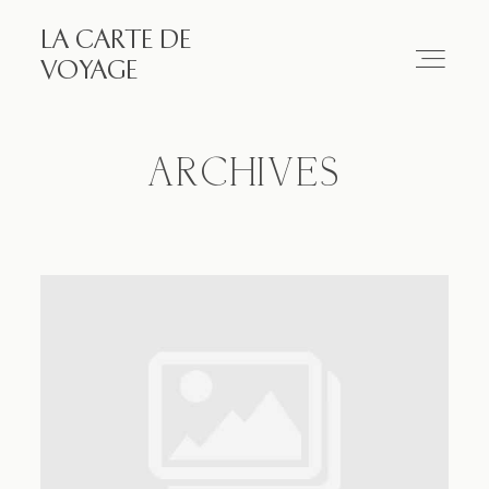
LA CARTE DE
LA CARTE DE VOYAGE
VOYAGE
Travel
ARCHIVES
Paris
Essay
Diary
Works