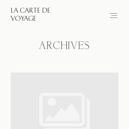
LA CARTE DE
LA CARTE DE VOYAGE
VOYAGE
Travel
ARCHIVES
Paris
Essay
Diary
Works