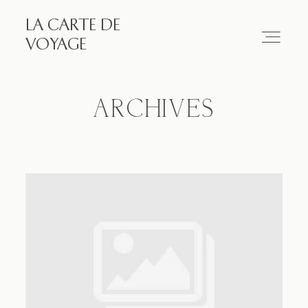
LA CARTE DE
LA CARTE DE VOYAGE
VOYAGE
Travel
ARCHIVES
Paris
Essay
Diary
Works