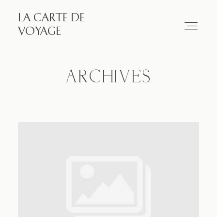
LA CARTE DE
LA CARTE DE VOYAGE
VOYAGE
Travel
ARCHIVES
Paris
Essay
Diary
Works