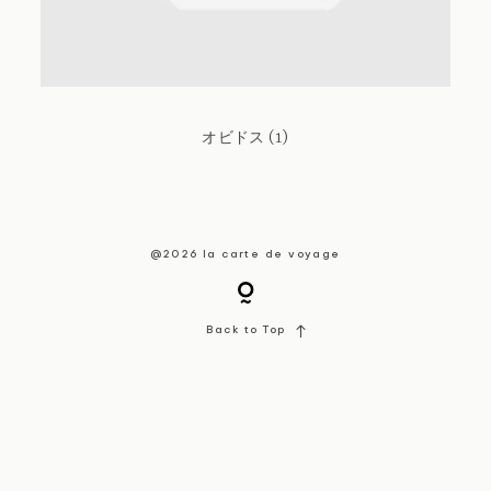
About / Contact
オビドス (1)
@2026 la carte de voyage
Back to Top