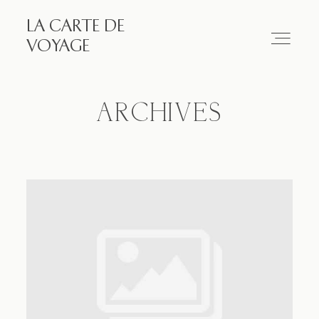
LA CARTE DE
LA CARTE DE VOYAGE
VOYAGE
Travel
ARCHIVES
Paris
Essay
Diary
Works