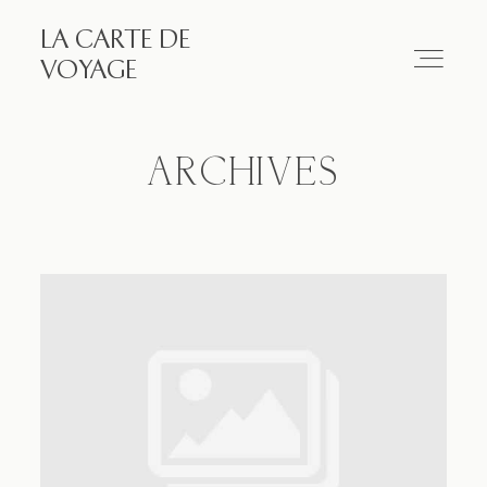
LA CARTE DE
LA CARTE DE VOYAGE
VOYAGE
Travel
ARCHIVES
Paris
Essay
Diary
Works