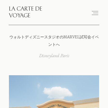
LA CARTE DE
LA CARTE DE VOYAGE
VOYAGE
Travel
ウォルトディズニースタジオのMARVEL試写会イベ
ントへ
Paris
Disneyland Paris
Essay
Diary
Works