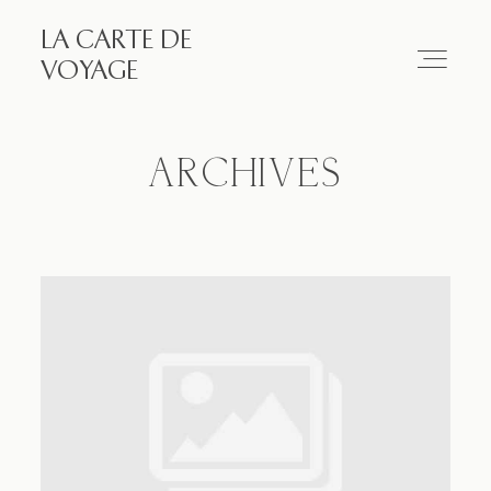
LA CARTE DE
LA CARTE DE VOYAGE
VOYAGE
Travel
ARCHIVES
Paris
Essay
Diary
Works