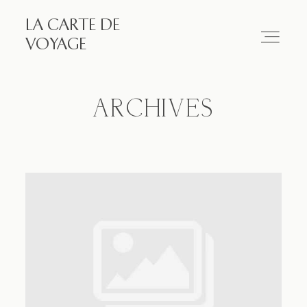
LA CARTE DE
LA CARTE DE VOYAGE
VOYAGE
Travel
ARCHIVES
Paris
Essay
Diary
Works