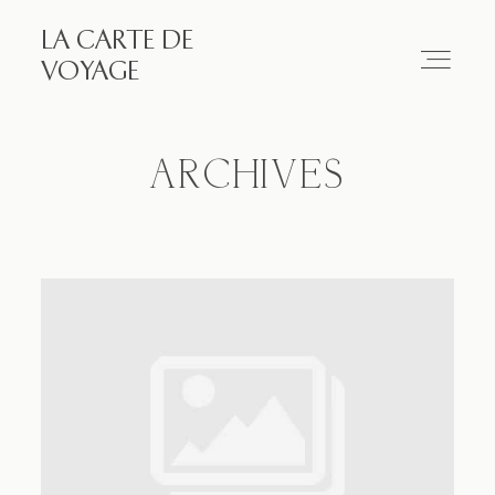
LA CARTE DE
LA CARTE DE VOYAGE
VOYAGE
Travel
ARCHIVES
Paris
Essay
Diary
Works